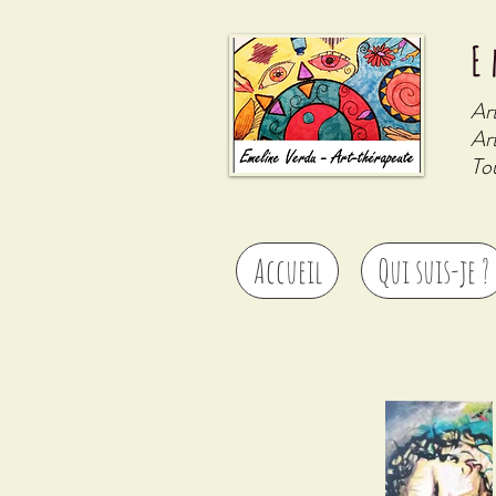
E
Ar
Art
To
Accueil
Qui suis-je ?