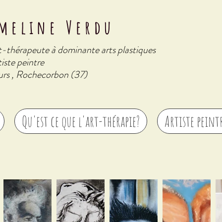
meline Verdu
t-thérapeute à dominante arts plastiques
iste peintre
urs , Rochecorbon (37)
Qu'est ce que l'art-thérapie?
Artiste peint